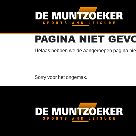
PAGINA NIET GEV
Helaas hebben we de aangeroepen pagina niet
Sorry voor het ongemak.